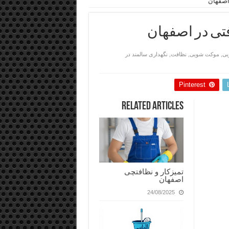
اصفهان
تی در اصفهان
یی
,
موکت شویی
,
نظافت
,
نگهداری سالمند در
Pinterest
Related Articles
تمیزکار و نظافتچی
اصفهان
24/08/2025