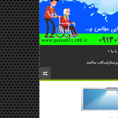
ا ما
پرستار|مراقب سالمند