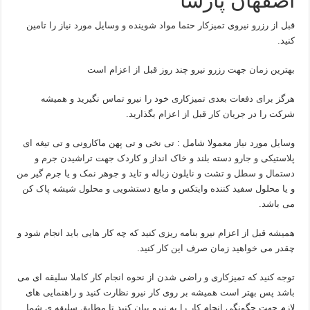
اصفهان پارسا
قبل از رزرو نیروی تمیزکار حتما مواد شوینده و وسایل مورد نیاز را تامین
کنید.
بهترین زمان جهت رزرو نیرو چند روز قبل از اعزام است
هرگز برای دفعات بعدی تمیزکاری خود را نیرو تماس نگیرید و همیشه
شرکت را در جریان کار قبل از اعزام بگذارید.
وسایل مورد نیاز معمولا شامل : تی نخی و تی پهن ماکارونی و تی تیغه ای
پلاستیکی و جارو دسته بلند و خاک انداز و کاردک جهت تراشیدن جرم و
دستمال و سطل و تشت و نایلون زباله و تاید و جوهر نمک و یا جرم گیر من
و یا محلول سفید کننده وایتکس و مایع دستشویی و محلول شیشه پاک کن
می باشد.
همیشه قبل از اعزام نیرو بنامه ریزی کنید که چه کار هایی باید انجام شود و
چقدر می خواهید زمان صرف این کار کنید.
توجه کنید که تمیزکاری و راضی شدن از نحوه انجام کار کاملا سلیقه ای می
باشد پس بهتر است همیشه بر روی کار نیرو نظارت کنید و راهنمایی های
لازم جهت چگونگی انجام کار را به نیرو بیان کنید تا مطابق سلیقه ی شما