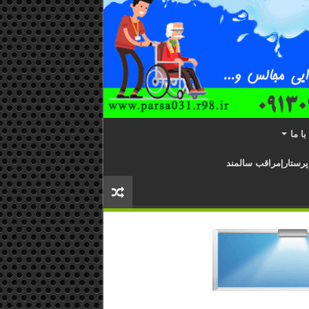
ا ما
پرستار|مراقب سالمند